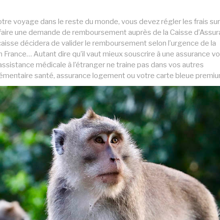
tre voyage dans le reste du monde, vous devez régler les frais sur
e faire une demande de remboursement auprès de la Caisse d’Assu
aisse décidera de valider le remboursement selon l’urgence de la
es en France… Autant dire qu’il vaut mieux souscrire à une assurance 
’assistance médicale à l’étranger ne traine pas dans vos autres
mentaire santé, assurance logement ou votre carte bleue premiu