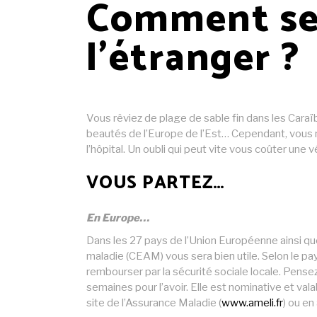
Comment se 
l’étranger ?
Vous rêviez de plage de sable fin dans les Caraïb
beautés de l’Europe de l’Est… Cependant, vous 
l’hôpital. Un oubli qui peut vite vous coûter une 
VOUS PARTEZ…
En Europe…
Dans les 27 pays de l’Union Européenne ainsi que
maladie (CEAM) vous sera bien utile. Selon le pays
rembourser par la sécurité sociale locale. Pense
semaines pour l’avoir. Elle est nominative et vala
site de l’Assurance Maladie (
www.ameli.fr
) ou en