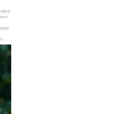
 place
rance
voyage
m.