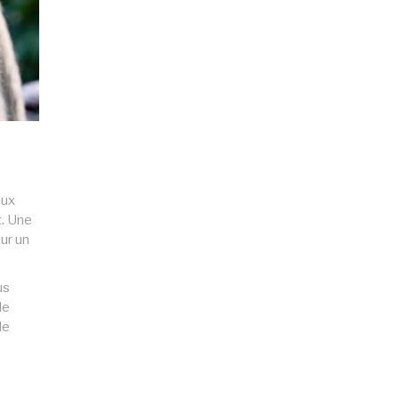
aux
t. Une
ur un
us
de
de