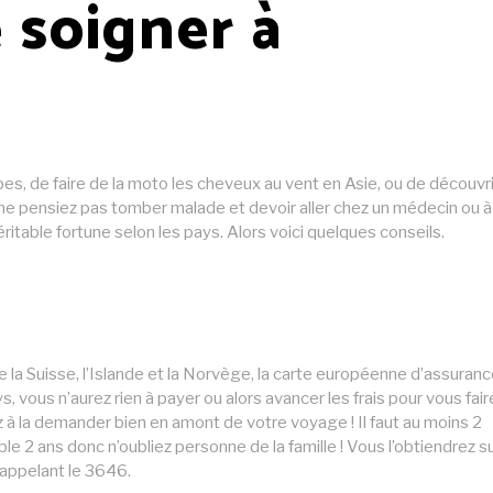
soigner à
es, de faire de la moto les cheveux au vent en Asie, ou de découvri
ne pensiez pas tomber malade et devoir aller chez un médecin ou à
véritable fortune selon les pays. Alors voici quelques conseils.
 la Suisse, l’Islande et la Norvège, la carte européenne d’assuran
, vous n’aurez rien à payer ou alors avancer les frais pour vous fair
z à la demander bien en amont de votre voyage ! Il faut au moins 2
ble 2 ans donc n’oubliez personne de la famille ! Vous l’obtiendrez su
 appelant le 3646.