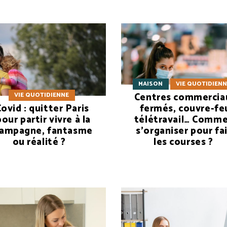
MAISON
VIE QUOTIDIEN
Centres commercia
VIE QUOTIDIENNE
ovid : quitter Paris
fermés, couvre-fe
pour partir vivre à la
télétravail… Comm
ampagne, fantasme
s’organiser pour fa
ou réalité ?
les courses ?