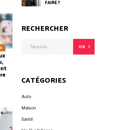
FAIRE ?
RECHERCHER
Search
OK
NE
for:
ux
u,
ent
ire
CATÉGORIES
Auto
Maison
Santé