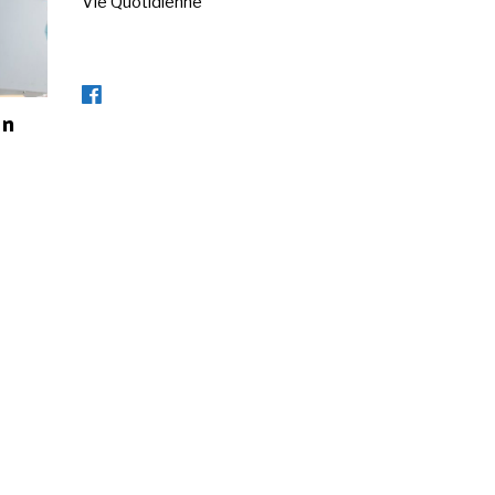
Vie Quotidienne
en
s