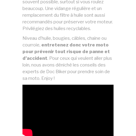
souvent possible, surtout si vous roulez
beaucoup. Une vidange régulière et un
remplacement du filtre à huile sont aussi
recommandés pour préserver votre moteur.
Privilégiez des huiles recyclables.
Niveau d’huile, bougies, câbles, chaine ou
courroie,
entretenez donc votre moto
pour prévenir tout risque de panne et
d’accident
. Pour ceux qui veulent aller plus
loin, nous avons déniché les conseils des
experts de Doc Biker pour prendre soin de
sa moto. Enjoy !