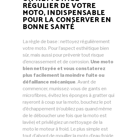
RÉGULIER DE VOTRE
MOTO, INDISPENSABLE
POUR LA CONSERVER EN
BONNE SANTÉ
La règle de base : nettoyez régulièrement
votre moto. Pour l’aspect esthétique bien
sûr, mais aussi pour prévenir tout risque
d’encrassement et de corrosion.
Une moto
bien nettoyée et vous constaterez
plus facilement la moindre fuite ou
défaillance mécanique
. Avant de
commencer, munissez-vous de gants en
microfibres, évitez les éponges à gratter qui
rayeront à coup sur la moto, bouchez le pot
d’échappement (n’oubliez pas quand même
de le déboucher une fois que la moto est
lavée) et privilégiez un nettoyage de la
moto le moteur à froid. Le plus simple est
tout d’abord de mouiller la moto d’eau froide